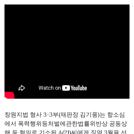
창원지법 형사 3-3부(재판장 김기풍)는 항소심
에서 폭력행위등처벌에관한법률위반상 공동상
해 등 혐의로 기소된 A(21)씨에게 징역 3월을 선