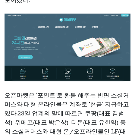
오픈마켓은 '포인트'로 환불 해주는 반면 소셜커
머스와 대형 온라인몰은 계좌로 '현금' 지급하고
있다.28일 업계의 말에 따르면 쿠팡(대표 김범
석), 위메프(대표 박은상), 티몬(대표 유한익) 등
의 소셜커머스와 대형 온/오프라인몰인 LF(대