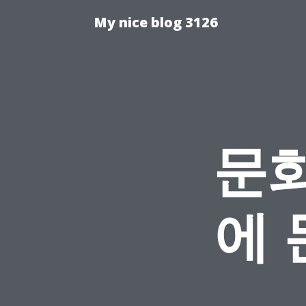
My nice blog 3126
문
에 