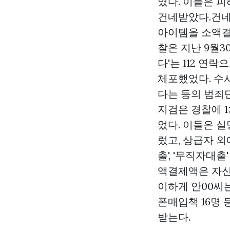
였다. 이들은 피
건네받았다.건네
아이템을 소액결
찰은 지난 9월
다'는 112 연
체포했었다. 수
다는 등의 범죄단
지검은 경찰에 
었다. 이들은 실
렀고, 상급자 
출', '무직자대
액결제액은 자신
이하게 안00씨는
폰매입책 16명
받는다.