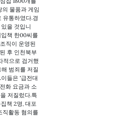
심칩 1800개를
당의 물품과 게임
 유통하였다.경
 있을 것입니
 매입책 한00씨를
 조직이 운영된
치된 후 인천북부
순차적으로 검거했
이용해 범죄를 저질
.이들은 '급전대
대전화 요금과 소
을 저질렀다.특
집책 2명, 대포
체조직활동 혐의를