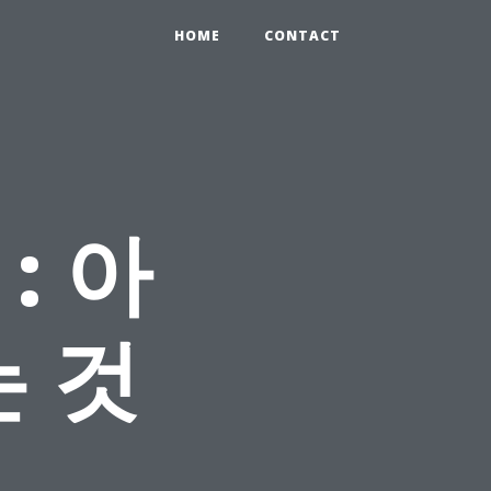
HOME
CONTACT
: 아
 것