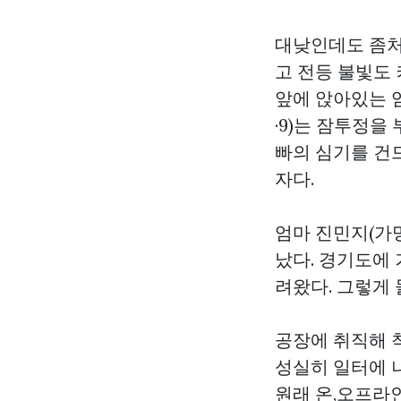
대낮인데도 좀처
고 전등 불빛도 
앞에 앉아있는 엄
·9)는 잠투정을
빠의 심기를 건
자다.
엄마 진민지(가명
났다. 경기도에
려왔다. 그렇게
공장에 취직해 
성실히 일터에 
원래 온,오프라