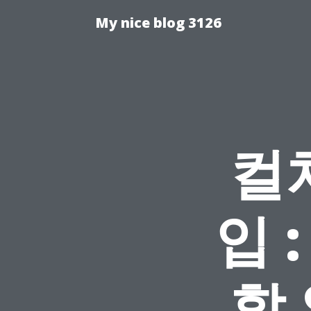
My nice blog 3126
컬
입 
​​