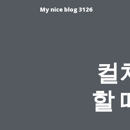
My nice blog 3126
컬
할 