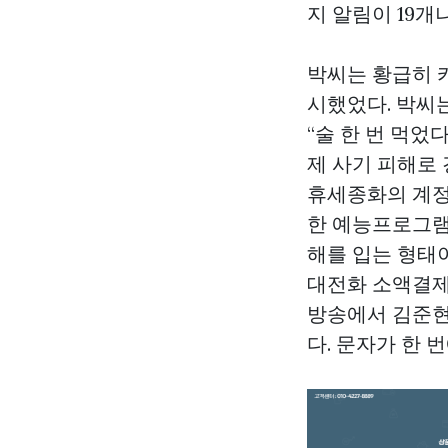
지 알림이 19개
박씨는 황급히 
시했었다. 박씨
“술 한 번 먹
제 사기 피해로
휴세종화의 계정
한 예능프로그램
해를 입는 형태
대전화 소액결제
방송에서 김준현은
다. 문자가 한 