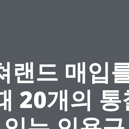
쳐랜드 매입를
때 20개의 
있는 인용구